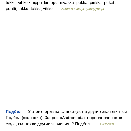
tukku, vihko • nippu, kimppu, nivaska, pakka, pinkka, puketti,
puntti, tukko, tukku, vihko …
Suomi sanakirja synonyymejä
Подбел
— У этого термина существуют и другие значения, см.
Подбел (значения). Запрос «Andromeda» перенаправляется
сюда; см. также другие значения. ? Подбел …
Википедия