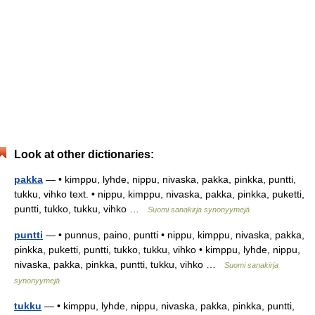
Look at other dictionaries:
pakka
— • kimppu, lyhde, nippu, nivaska, pakka, pinkka, puntti,
tukku, vihko text. • nippu, kimppu, nivaska, pakka, pinkka, puketti,
puntti, tukko, tukku, vihko …
Suomi sanakirja synonyymejä
puntti
— • punnus, paino, puntti • nippu, kimppu, nivaska, pakka,
pinkka, puketti, puntti, tukko, tukku, vihko • kimppu, lyhde, nippu,
nivaska, pakka, pinkka, puntti, tukku, vihko …
Suomi sanakirja
synonyymejä
tukku
— • kimppu, lyhde, nippu, nivaska, pakka, pinkka, puntti,