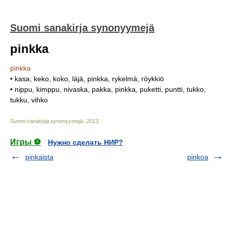
Suomi sanakirja synonyymejä
pinkka
pinkka
• kasa, keko, koko, läjä, pinkka, rykelmä, röykkiö
• nippu, kimppu, nivaska, pakka, pinkka, puketti, puntti, tukko,
tukku, vihko
Suomi sanakirja synonyymejä
.
2013
.
Игры ⚽
Нужно сделать НИР?
pinkaista
pinkoa